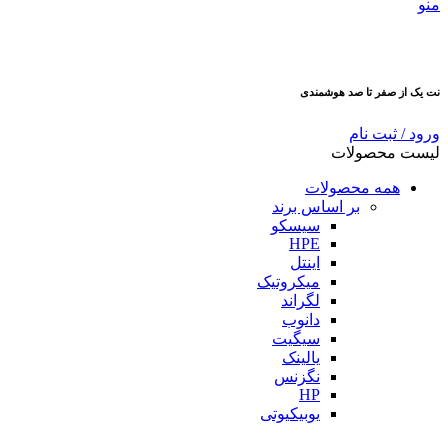
منو
نت یک از صفر تا صد هوشمندی
ورود / ثبت نام
لیست محصولات
همه محصولات
بر اساس برند
سیسکو
HPE
اینتل
میکروتیک
لگراند
دانوب
سیگیت
یالینک
نگزنس
HP
یوبیکیوتی