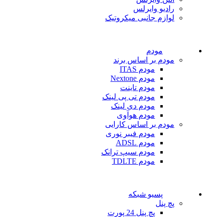
رادیو وایرلس
لوازم جانبی میکروتیک
مودم
مودم بر اساس برند
مودم ITAS
مودم Nextone
مودم تاینت
مودم تی پی لینک
مودم دی لینک
مودم هوآوی
مودم بر اساس کارایی
مودم فیبر نوری
مودم ADSL
مودم سیپ ترانک
مودم TDLTE
پسیو شبکه
پچ پنل
پچ پنل 24 پورت