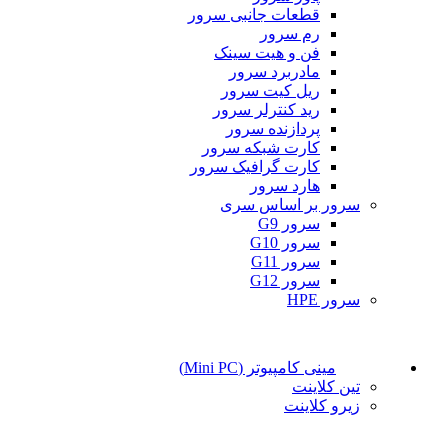
قطعات جانبی سرور
رم سرور
فن و هیت سینک
مادربرد سرور
ریل کیت سرور
رید کنترلر سرور
پردازنده سرور
کارت شبکه سرور
کارت گرافیک سرور
هارد سرور
سرور بر اساس سری
سرور G9
سرور G10
سرور G11
سرور G12
سرور HPE
مینی کامپیوتر (Mini PC)
تین کلاینت
زیرو کلاینت