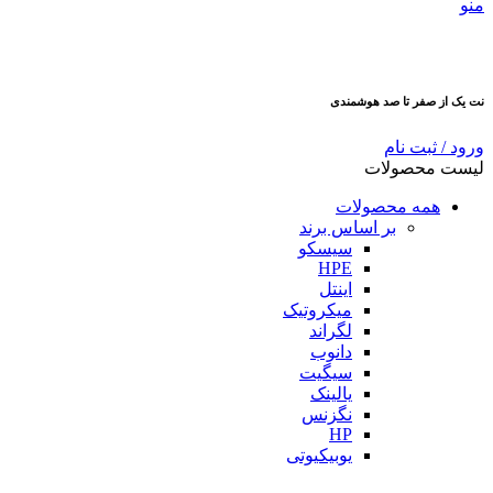
منو
نت یک از صفر تا صد هوشمندی
ورود / ثبت نام
لیست محصولات
همه محصولات
بر اساس برند
سیسکو
HPE
اینتل
میکروتیک
لگراند
دانوب
سیگیت
یالینک
نگزنس
HP
یوبیکیوتی