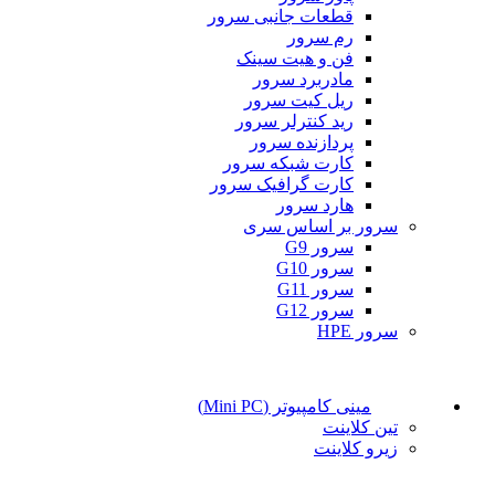
قطعات جانبی سرور
رم سرور
فن و هیت سینک
مادربرد سرور
ریل کیت سرور
رید کنترلر سرور
پردازنده سرور
کارت شبکه سرور
کارت گرافیک سرور
هارد سرور
سرور بر اساس سری
سرور G9
سرور G10
سرور G11
سرور G12
سرور HPE
مینی کامپیوتر (Mini PC)
تین کلاینت
زیرو کلاینت