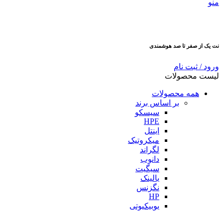
منو
نت یک از صفر تا صد هوشمندی
ورود / ثبت نام
لیست محصولات
همه محصولات
بر اساس برند
سیسکو
HPE
اینتل
میکروتیک
لگراند
دانوب
سیگیت
یالینک
نگزنس
HP
یوبیکیوتی