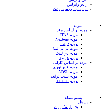
رادیو وایرلس
لوازم جانبی میکروتیک
مودم
مودم بر اساس برند
مودم ITAS
مودم Nextone
مودم تاینت
مودم تی پی لینک
مودم دی لینک
مودم هوآوی
مودم بر اساس کارایی
مودم فیبر نوری
مودم ADSL
مودم سیپ ترانک
مودم TDLTE
پسیو شبکه
پچ پنل
پچ پنل 24 پورت