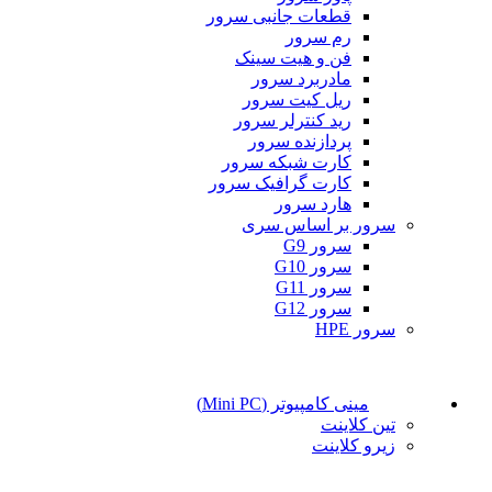
قطعات جانبی سرور
رم سرور
فن و هیت سینک
مادربرد سرور
ریل کیت سرور
رید کنترلر سرور
پردازنده سرور
کارت شبکه سرور
کارت گرافیک سرور
هارد سرور
سرور بر اساس سری
سرور G9
سرور G10
سرور G11
سرور G12
سرور HPE
مینی کامپیوتر (Mini PC)
تین کلاینت
زیرو کلاینت