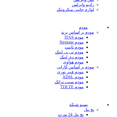
رادیو وایرلس
لوازم جانبی میکروتیک
مودم
مودم بر اساس برند
مودم ITAS
مودم Nextone
مودم تاینت
مودم تی پی لینک
مودم دی لینک
مودم هوآوی
مودم بر اساس کارایی
مودم فیبر نوری
مودم ADSL
مودم سیپ ترانک
مودم TDLTE
پسیو شبکه
پچ پنل
پچ پنل 24 پورت