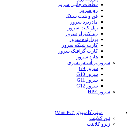
قطعات جانبی سرور
رم سرور
فن و هیت سینک
مادربرد سرور
ریل کیت سرور
رید کنترلر سرور
پردازنده سرور
کارت شبکه سرور
کارت گرافیک سرور
هارد سرور
سرور بر اساس سری
سرور G9
سرور G10
سرور G11
سرور G12
سرور HPE
مینی کامپیوتر (Mini PC)
تین کلاینت
زیرو کلاینت