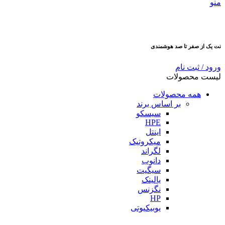
منو
نت یک از صفر تا صد هوشمندی
ورود / ثبت نام
لیست محصولات
همه محصولات
بر اساس برند
سیسکو
HPE
اینتل
میکروتیک
لگراند
دانوب
سیگیت
یالینک
نگزنس
HP
یوبیکیوتی