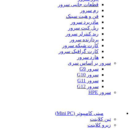
قطعات جانبی سرور
رم سرور
فن و هیت سینک
مادربرد سرور
ریل کیت سرور
رید کنترلر سرور
پردازنده سرور
کارت شبکه سرور
کارت گرافیک سرور
هارد سرور
سرور بر اساس سری
سرور G9
سرور G10
سرور G11
سرور G12
سرور HPE
مینی کامپیوتر (Mini PC)
تین کلاینت
زیرو کلاینت