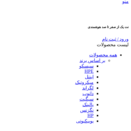
منو
نت یک از صفر تا صد هوشمندی
ورود / ثبت نام
لیست محصولات
همه محصولات
بر اساس برند
سیسکو
HPE
اینتل
میکروتیک
لگراند
دانوب
سیگیت
یالینک
نگزنس
HP
یوبیکیوتی