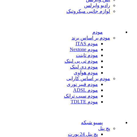
رادیو وایرلس
لوازم جانبی میکروتیک
مودم
مودم بر اساس برند
مودم ITAS
مودم Nextone
مودم تاینت
مودم تی پی لینک
مودم دی لینک
مودم هوآوی
مودم بر اساس کارایی
مودم فیبر نوری
مودم ADSL
مودم سیپ ترانک
مودم TDLTE
پسیو شبکه
پچ پنل
پچ پنل 24 پورت