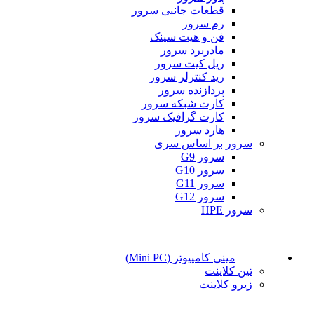
قطعات جانبی سرور
رم سرور
فن و هیت سینک
مادربرد سرور
ریل کیت سرور
رید کنترلر سرور
پردازنده سرور
کارت شبکه سرور
کارت گرافیک سرور
هارد سرور
سرور بر اساس سری
سرور G9
سرور G10
سرور G11
سرور G12
سرور HPE
مینی کامپیوتر (Mini PC)
تین کلاینت
زیرو کلاینت