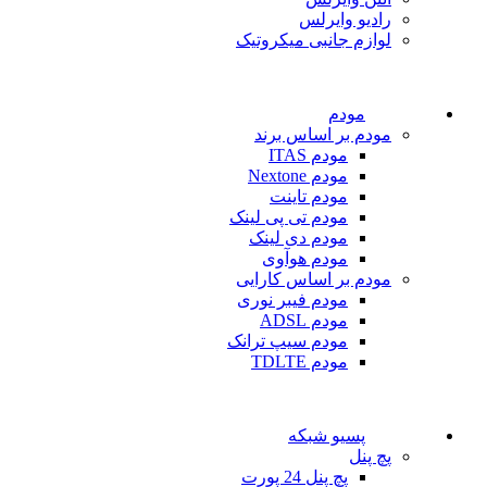
رادیو وایرلس
لوازم جانبی میکروتیک
مودم
مودم بر اساس برند
مودم ITAS
مودم Nextone
مودم تاینت
مودم تی پی لینک
مودم دی لینک
مودم هوآوی
مودم بر اساس کارایی
مودم فیبر نوری
مودم ADSL
مودم سیپ ترانک
مودم TDLTE
پسیو شبکه
پچ پنل
پچ پنل 24 پورت