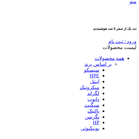
منو
نت یک از صفر تا صد هوشمندی
ورود / ثبت نام
لیست محصولات
همه محصولات
بر اساس برند
سیسکو
HPE
اینتل
میکروتیک
لگراند
دانوب
سیگیت
یالینک
نگزنس
HP
یوبیکیوتی