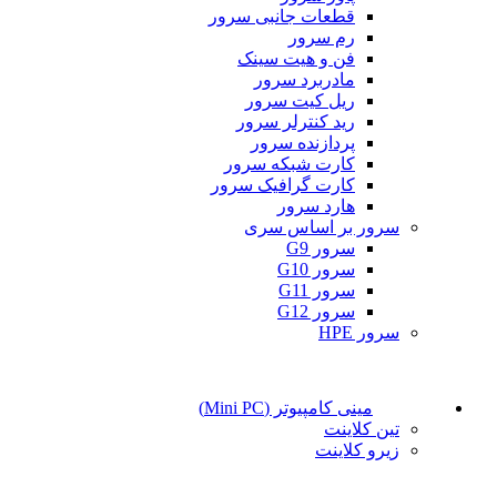
قطعات جانبی سرور
رم سرور
فن و هیت سینک
مادربرد سرور
ریل کیت سرور
رید کنترلر سرور
پردازنده سرور
کارت شبکه سرور
کارت گرافیک سرور
هارد سرور
سرور بر اساس سری
سرور G9
سرور G10
سرور G11
سرور G12
سرور HPE
مینی کامپیوتر (Mini PC)
تین کلاینت
زیرو کلاینت