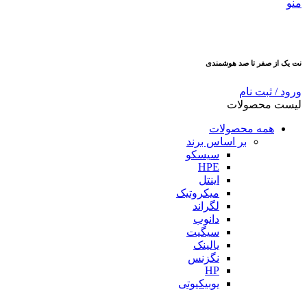
منو
نت یک از صفر تا صد هوشمندی
ورود / ثبت نام
لیست محصولات
همه محصولات
بر اساس برند
سیسکو
HPE
اینتل
میکروتیک
لگراند
دانوب
سیگیت
یالینک
نگزنس
HP
یوبیکیوتی