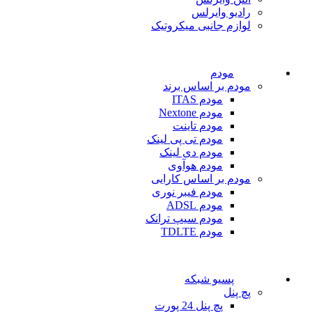
رادیو وایرلس
لوازم جانبی میکروتیک
مودم
مودم بر اساس برند
مودم ITAS
مودم Nextone
مودم تاینت
مودم تی پی لینک
مودم دی لینک
مودم هوآوی
مودم بر اساس کارایی
مودم فیبر نوری
مودم ADSL
مودم سیپ ترانک
مودم TDLTE
پسیو شبکه
پچ پنل
پچ پنل 24 پورت