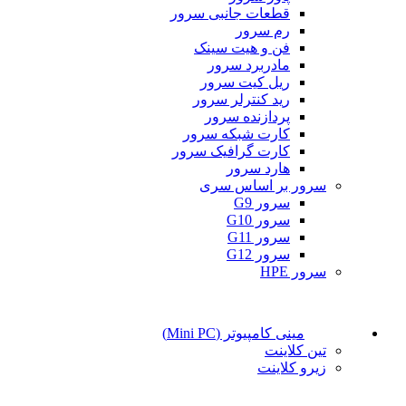
قطعات جانبی سرور
رم سرور
فن و هیت سینک
مادربرد سرور
ریل کیت سرور
رید کنترلر سرور
پردازنده سرور
کارت شبکه سرور
کارت گرافیک سرور
هارد سرور
سرور بر اساس سری
سرور G9
سرور G10
سرور G11
سرور G12
سرور HPE
مینی کامپیوتر (Mini PC)
تین کلاینت
زیرو کلاینت