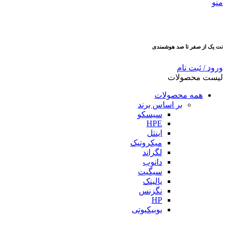
منو
نت یک از صفر تا صد هوشمندی
ورود / ثبت نام
لیست محصولات
همه محصولات
بر اساس برند
سیسکو
HPE
اینتل
میکروتیک
لگراند
دانوب
سیگیت
یالینک
نگزنس
HP
یوبیکیوتی