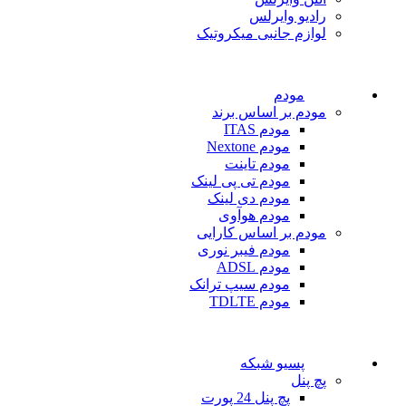
رادیو وایرلس
لوازم جانبی میکروتیک
مودم
مودم بر اساس برند
مودم ITAS
مودم Nextone
مودم تاینت
مودم تی پی لینک
مودم دی لینک
مودم هوآوی
مودم بر اساس کارایی
مودم فیبر نوری
مودم ADSL
مودم سیپ ترانک
مودم TDLTE
پسیو شبکه
پچ پنل
پچ پنل 24 پورت