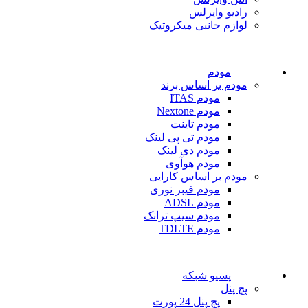
رادیو وایرلس
لوازم جانبی میکروتیک
مودم
مودم بر اساس برند
مودم ITAS
مودم Nextone
مودم تاینت
مودم تی پی لینک
مودم دی لینک
مودم هوآوی
مودم بر اساس کارایی
مودم فیبر نوری
مودم ADSL
مودم سیپ ترانک
مودم TDLTE
پسیو شبکه
پچ پنل
پچ پنل 24 پورت