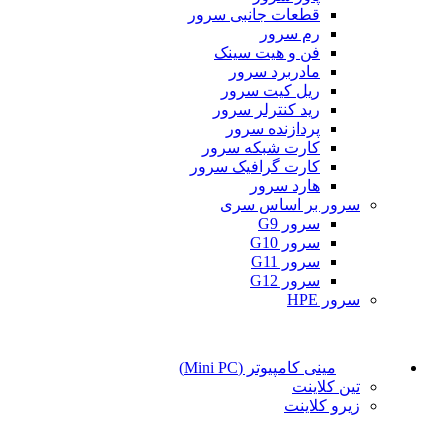
قطعات جانبی سرور
رم سرور
فن و هیت سینک
مادربرد سرور
ریل کیت سرور
رید کنترلر سرور
پردازنده سرور
کارت شبکه سرور
کارت گرافیک سرور
هارد سرور
سرور بر اساس سری
سرور G9
سرور G10
سرور G11
سرور G12
سرور HPE
مینی کامپیوتر (Mini PC)
تین کلاینت
زیرو کلاینت