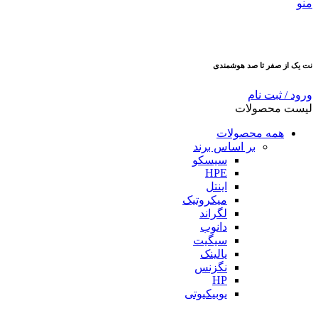
منو
نت یک از صفر تا صد هوشمندی
ورود / ثبت نام
لیست محصولات
همه محصولات
بر اساس برند
سیسکو
HPE
اینتل
میکروتیک
لگراند
دانوب
سیگیت
یالینک
نگزنس
HP
یوبیکیوتی