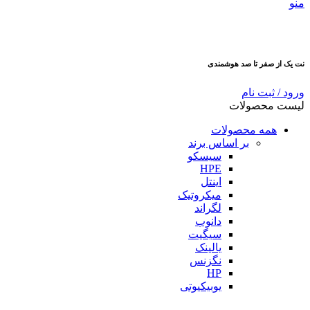
منو
نت یک از صفر تا صد هوشمندی
ورود / ثبت نام
لیست محصولات
همه محصولات
بر اساس برند
سیسکو
HPE
اینتل
میکروتیک
لگراند
دانوب
سیگیت
یالینک
نگزنس
HP
یوبیکیوتی