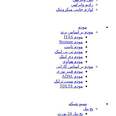
رادیو وایرلس
لوازم جانبی میکروتیک
مودم
مودم بر اساس برند
مودم ITAS
مودم Nextone
مودم تاینت
مودم تی پی لینک
مودم دی لینک
مودم هوآوی
مودم بر اساس کارایی
مودم فیبر نوری
مودم ADSL
مودم سیپ ترانک
مودم TDLTE
پسیو شبکه
پچ پنل
پچ پنل 24 پورت