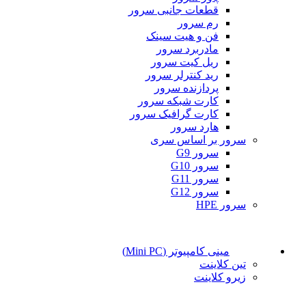
قطعات جانبی سرور
رم سرور
فن و هیت سینک
مادربرد سرور
ریل کیت سرور
رید کنترلر سرور
پردازنده سرور
کارت شبکه سرور
کارت گرافیک سرور
هارد سرور
سرور بر اساس سری
سرور G9
سرور G10
سرور G11
سرور G12
سرور HPE
مینی کامپیوتر (Mini PC)
تین کلاینت
زیرو کلاینت