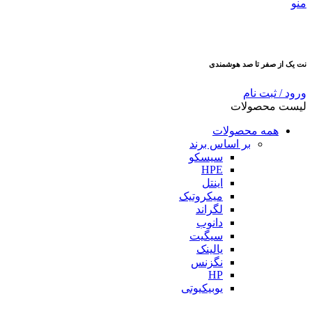
منو
نت یک از صفر تا صد هوشمندی
ورود / ثبت نام
لیست محصولات
همه محصولات
بر اساس برند
سیسکو
HPE
اینتل
میکروتیک
لگراند
دانوب
سیگیت
یالینک
نگزنس
HP
یوبیکیوتی