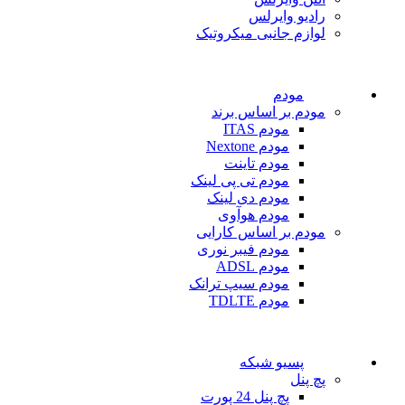
رادیو وایرلس
لوازم جانبی میکروتیک
مودم
مودم بر اساس برند
مودم ITAS
مودم Nextone
مودم تاینت
مودم تی پی لینک
مودم دی لینک
مودم هوآوی
مودم بر اساس کارایی
مودم فیبر نوری
مودم ADSL
مودم سیپ ترانک
مودم TDLTE
پسیو شبکه
پچ پنل
پچ پنل 24 پورت