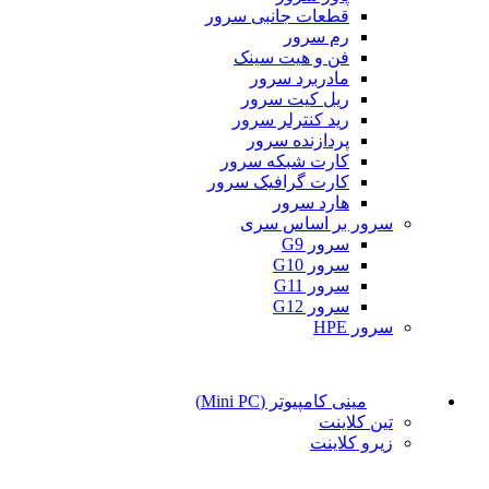
قطعات جانبی سرور
رم سرور
فن و هیت سینک
مادربرد سرور
ریل کیت سرور
رید کنترلر سرور
پردازنده سرور
کارت شبکه سرور
کارت گرافیک سرور
هارد سرور
سرور بر اساس سری
سرور G9
سرور G10
سرور G11
سرور G12
سرور HPE
مینی کامپیوتر (Mini PC)
تین کلاینت
زیرو کلاینت