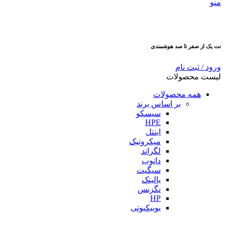
منو
نت یک از صفر تا صد هوشمندی
ورود / ثبت نام
لیست محصولات
همه محصولات
بر اساس برند
سیسکو
HPE
اینتل
میکروتیک
لگراند
دانوب
سیگیت
یالینک
نگزنس
HP
یوبیکیوتی