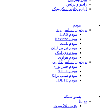
رادیو وایرلس
لوازم جانبی میکروتیک
مودم
مودم بر اساس برند
مودم ITAS
مودم Nextone
مودم تاینت
مودم تی پی لینک
مودم دی لینک
مودم هوآوی
مودم بر اساس کارایی
مودم فیبر نوری
مودم ADSL
مودم سیپ ترانک
مودم TDLTE
پسیو شبکه
پچ پنل
پچ پنل 24 پورت