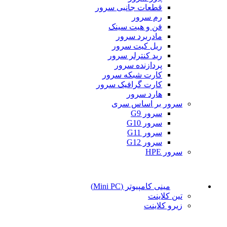
قطعات جانبی سرور
رم سرور
فن و هیت سینک
مادربرد سرور
ریل کیت سرور
رید کنترلر سرور
پردازنده سرور
کارت شبکه سرور
کارت گرافیک سرور
هارد سرور
سرور بر اساس سری
سرور G9
سرور G10
سرور G11
سرور G12
سرور HPE
مینی کامپیوتر (Mini PC)
تین کلاینت
زیرو کلاینت