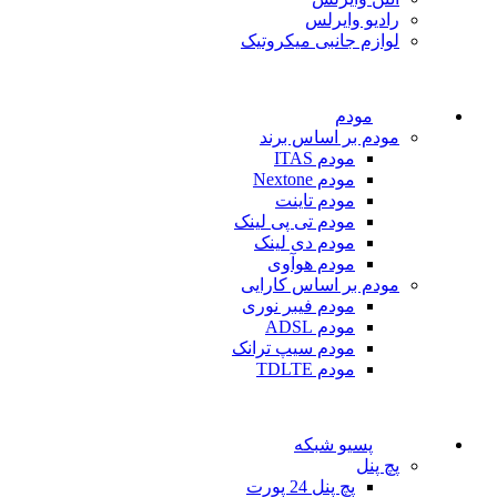
رادیو وایرلس
لوازم جانبی میکروتیک
مودم
مودم بر اساس برند
مودم ITAS
مودم Nextone
مودم تاینت
مودم تی پی لینک
مودم دی لینک
مودم هوآوی
مودم بر اساس کارایی
مودم فیبر نوری
مودم ADSL
مودم سیپ ترانک
مودم TDLTE
پسیو شبکه
پچ پنل
پچ پنل 24 پورت