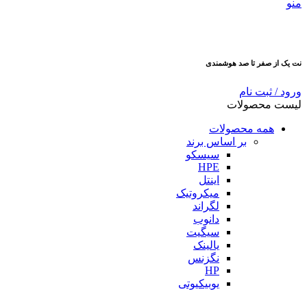
منو
نت یک از صفر تا صد هوشمندی
ورود / ثبت نام
لیست محصولات
همه محصولات
بر اساس برند
سیسکو
HPE
اینتل
میکروتیک
لگراند
دانوب
سیگیت
یالینک
نگزنس
HP
یوبیکیوتی