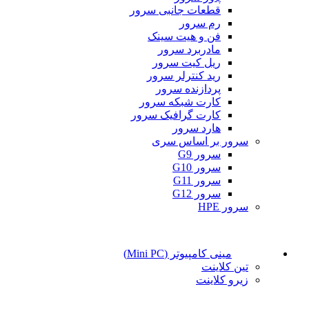
قطعات جانبی سرور
رم سرور
فن و هیت سینک
مادربرد سرور
ریل کیت سرور
رید کنترلر سرور
پردازنده سرور
کارت شبکه سرور
کارت گرافیک سرور
هارد سرور
سرور بر اساس سری
سرور G9
سرور G10
سرور G11
سرور G12
سرور HPE
مینی کامپیوتر (Mini PC)
تین کلاینت
زیرو کلاینت