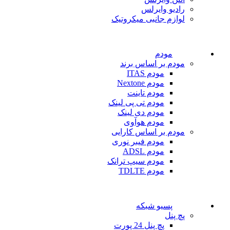
رادیو وایرلس
لوازم جانبی میکروتیک
مودم
مودم بر اساس برند
مودم ITAS
مودم Nextone
مودم تاینت
مودم تی پی لینک
مودم دی لینک
مودم هوآوی
مودم بر اساس کارایی
مودم فیبر نوری
مودم ADSL
مودم سیپ ترانک
مودم TDLTE
پسیو شبکه
پچ پنل
پچ پنل 24 پورت