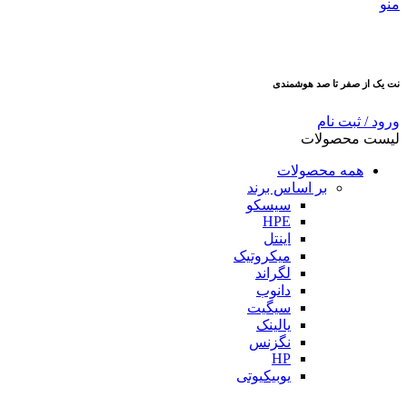
منو
نت یک از صفر تا صد هوشمندی
ورود / ثبت نام
لیست محصولات
همه محصولات
بر اساس برند
سیسکو
HPE
اینتل
میکروتیک
لگراند
دانوب
سیگیت
یالینک
نگزنس
HP
یوبیکیوتی