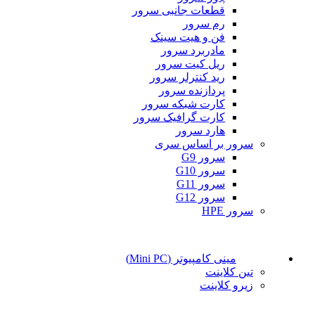
قطعات جانبی سرور
رم سرور
فن و هیت سینک
مادربرد سرور
ریل کیت سرور
رید کنترلر سرور
پردازنده سرور
کارت شبکه سرور
کارت گرافیک سرور
هارد سرور
سرور بر اساس سری
سرور G9
سرور G10
سرور G11
سرور G12
سرور HPE
مینی کامپیوتر (Mini PC)
تین کلاینت
زیرو کلاینت