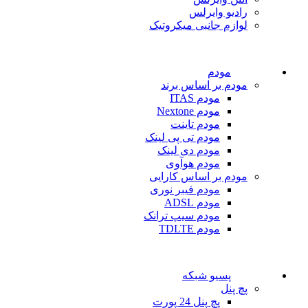
رادیو وایرلس
لوازم جانبی میکروتیک
مودم
مودم بر اساس برند
مودم ITAS
مودم Nextone
مودم تاینت
مودم تی پی لینک
مودم دی لینک
مودم هوآوی
مودم بر اساس کارایی
مودم فیبر نوری
مودم ADSL
مودم سیپ ترانک
مودم TDLTE
پسیو شبکه
پچ پنل
پچ پنل 24 پورت