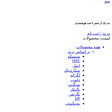
منو
نت یک از صفر تا صد هوشمندی
ورود / ثبت نام
لیست محصولات
همه محصولات
بر اساس برند
سیسکو
HPE
اینتل
میکروتیک
لگراند
دانوب
سیگیت
یالینک
نگزنس
HP
یوبیکیوتی