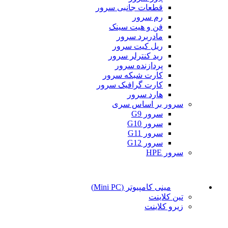
قطعات جانبی سرور
رم سرور
فن و هیت سینک
مادربرد سرور
ریل کیت سرور
رید کنترلر سرور
پردازنده سرور
کارت شبکه سرور
کارت گرافیک سرور
هارد سرور
سرور بر اساس سری
سرور G9
سرور G10
سرور G11
سرور G12
سرور HPE
مینی کامپیوتر (Mini PC)
تین کلاینت
زیرو کلاینت